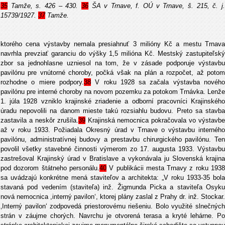
35
Tamže, s. 426 – 430.
36
ŠA v Trnave, f. OÚ v Trnave, š. 215, č. j
15739/1927.
37
Tamže.
ktorého cena výstavby nemala presiahnuť 3 milióny Kč a mestu Trnava
navrhla prevziať garanciu do výšky 1,5 milióna Kč. Mestský zastupiteľský
zbor sa jednohlasne uzniesol na tom, že v zásade podporuje výstavbu
pavilónu pre vnútorné choroby, počká však na plán a rozpočet, až potom
rozhodne o miere podpory.
38
V roku 1928 sa začala výstavba novéh
pavilónu pre interné choroby na novom pozemku za potokom Trnávka. Lenže
1. júla 1928 vzniklo krajinské zriadenie a odborní pracovníci Krajinského
úradu nepovolili na danom mieste takú rozsiahlu budovu. Preto sa stavba
zastavila a neskôr zrušila.
39
Krajinská nemocnica pokračovala vo výstavbe
až v roku 1933. Požiadala Okresný úrad v Trnave o výstavbu interného
pavilónu, administratívnej budovy a prestavbu chirurgického pavilónu. Ten
povolil všetky stavebné činnosti výmerom zo 17. augusta 1933. Výstavbu
zastrešoval Krajinský úrad v Bratislave a vykonávala ju Slovenská krajina
pod dozorom štátneho personálu.
40
V publikácii mesta Trnavy z roku 193
sa uvádzajú konkrétne mená staviteľov a architekta: „V roku 1933-35 bola
stavaná pod vedením (staviteľa) inž. Žigmunda Picka a staviteľa Osyku
nová nemocnica ,interný pavilon‘, ktorej plány zaslal z Prahy dr. inž. Stockar.
‚Interný pavilon‘ zodpovedá priestorovému riešeniu. Bolo využité slnečných
strán v záujme chorých. Navrchu je otvorená terasa a kryté lehárne. Po