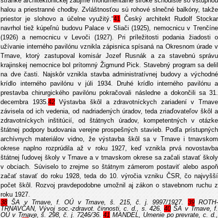
stránke architektonickej zaujme monumentálne široké schodište so vstupnou
halou a priestranné chodby. Zvláštnosťou sú rohové slnečné balkóny, takže
priestor je slohovo a účelne využitý.“
41
Český architekt Rudolf Stocka
navrhol tiež kúpeľnú budovu Palace v Sliači (1925), nemocnicu v Trenčíne
(1926) a nemocnicu v Levoči (1927). Pri príležitosti podania žiadosti o
užívanie interného pavilónu vznikla zápisnica spísaná na Okresnom úrade v
Trnave, ktorý zastupoval komisár Jozef Rusnák a za stavebnú správu
krajinskej nemocnice bol prítomný Žigmund Pick. Stavebný program sa delil
na dve časti. Najskôr vznikla stavba administratívnej budovy a východné
krídlo interného pavilónu v júli 1934. Druhé krídlo interného pavilónu a
prestavba chirurgického pavilónu pokračovali následne a dokončili sa 31.
decembra 1935.
42
Výstavba škôl a zdravotníckych zariadení v Trnave
závisela od ich vedenia, od nadriadených úradov, teda zriaďovateľov škôl a
zdravotníckych inštitúcií, od štátnych úradov, kompetentných v otázke
štátnej podpory budovania verejne prospešných stavieb. Podľa prístupných
archívnych materiálov vidno, že výstavba škôl sa v Trnave i trnavskom
okrese naplno rozprúdila až v roku 1927, keď vznikla prvá novostavba
štátnej ľudovej školy v Trnave a v trnavskom okrese sa začali stavať školy
v obciach. Súviselo to zrejme so štátnym zámerom postaviť alebo aspoň
začať stavať do roku 1928, teda do 10. výročia vzniku ČSR, čo najvyšší
počet škôl. Rozvoj pravdepodobne umožnil aj zákon o stavebnom ruchu z
roku 1927.
38
ŠA v Trnave, f. OÚ v Trnave, š. 215, č. j. 9997/1927.
39
ROTH
TRNAVČAN, Vývoj soc.-zdravot. činnosti, c. d., s. 426.
40
ŠA v Trnave, f.
OÚ v Trnave, š. 298, č. j. 7246/36.
41
MANDEL, Umenie po prevrate, c. d.