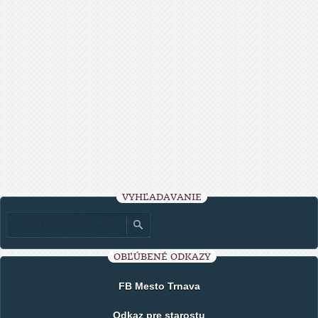
VYHĽADÁVANIE
OBĽÚBENÉ ODKAZY
FB Mesto Trnava
Odkaz pre starostu