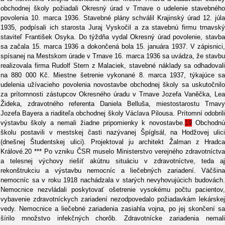
obchodnej školy požiadali Okresný úrad v Trnave o udelenie stavebného
povolenia 10. marca 1936. Stavebné plány schválil Krajinský úrad 12. júla
1935, podpísali ich starosta Juraj Vyskočil a za stavebnú firmu trnavský
staviteľ František Osyka. Do týždňa vydal Okresný úrad povolenie, stavba
sa začala 15. marca 1936 a dokončená bola 15. januára 1937. V zápisnici,
spísanej na Mestskom úrade v Trnave 16. marca 1936 sa uvádza, že stavbu
realizovala firma Rudolf Stern z Malaciek, stavebné náklady sa odhadovali
na 880 000 Kč. Miestne šetrenie vykonané 8. marca 1937, týkajúce sa
udelenia užívacieho povolenia novostavbe obchodnej školy sa uskutočnilo
za prítomnosti zástupcov Okresného úradu v Trnave Jozefa Vaněčka, Lea
Žideka, zdravotného referenta Daniela Belluša, miestostarostu Trnavy
Jozefa Bayera a riaditeľa obchodnej školy Václava Pilousa. Prítomní odobrili
výstavbu školy a nemali žiadne pripomienky k novostavbe.
19
Obchodnú
školu postavili v mestskej časti nazývanej Špíglsál, na Hodžovej ulici
(dnešnej Študentskej ulici). Projektoval ju architekt Žalman z Hradca
Králové.20 *** Po vzniku ČSR muselo Ministerstvo verejného zdravotníctva
a telesnej výchovy riešiť akútnu situáciu v zdravotníctve, teda aj
rekonštrukciu a výstavbu nemocníc a liečebných zariadení. Väčšina
nemocníc sa v roku 1918 nachádzala v starých nevyhovujúcich budovách.
Nemocnice nezvládali poskytovať ošetrenie vysokému počtu pacientov,
vybavenie zdravotníckych zariadení nezodpovedalo požiadavkám lekárskej
vedy. Nemocnice a liečebné zariadenia zasiahla vojna, po jej skončení sa
šírilo množstvo infekčných chorôb. Zdravotnícke zariadenia nemali