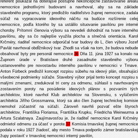
referent poukázal na doterajšie postupné nekoncepčné zastavovanie areálu
nemocnice jednotlivými budovami a navrhoval, aby sa na základe
stavebného programu, ktorý predložilo riaditeľstvo župnej nemocnice, zadala
súťaž na vypracovanie ideového náčrtu na budúce rozšírenie celej
nemocnice, podľa ktorého by sa ustálilo situovanie pavilónu pre interné
choroby. Prítomní členovia výboru sa nevedeli dohodnúť na tvare interného
pavilónu, aby sa čo najlepšie využila plocha a slnečná orientácia. Karol
Krčméry, riaditeľ nemocnice odporúčal tvar budovy do L, člen výboru Jozef
Pavlát navrhoval obdĺžnikový tvar. Zhodli sa však na tom, že budova nebude
obsahovať byty pre personál nemocnice.
36
Dňa 11. júna 1927 sa konalo na
Župnom úrade v Bratislave druhé zasadnutie stavebného výboru
ustanoveného pre novostavbu interného pavilónu v nemocnici v Trnave.
Anton Fürbeck predložil koncept rozpisu súbehu na ideový plán, obsahujúci
všeobecné podmienky súťaže. Stavebný výbor prijal tento koncept rozpisu s
malými zmenami, zredukoval tri ceny za odmenu, súhlasil s navrhovaným
zostavením poroty na posúdenie ideových plánov s pozvaním tých
architektov, ktoré navrhol Klub architektov na Slovensku, s vylúčením
architekta Jiřího Grossmanna, ktorý sa ako člen župnej technickej komisie
nemohol zúčastniť na súťaži. Zároveň navrhli pozvať ešte štyroch
architektov, Františka Floriansa, Františka Krupku, Friedricha Weinwurma a
Artura Szalatnaya. Zaujímavosťou je, že riaditeľ nemocnice Karol Krčméry
odmietol odmenu za účasť v porote.
37
Komisia trnavskej župnej nemocnic
podala v roku 1927 žiadosť, aby mesto Trnava podporilo zámer bratislavskej
župy postaviť v trnavskej nemocnici interný pavilón,