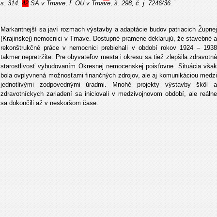
s. 314.
42
ŠA v Trnave, f. OÚ v Trnave, š. 298, č. j. 7246/36.
Markantnejší sa javí rozmach výstavby a adaptácie budov patriacich Župnej
(Krajinskej) nemocnici v Trnave. Dostupné pramene deklarujú, že stavebné a
rekonštrukčné práce v nemocnici prebiehali v období rokov 1924 – 1938
takmer nepretržite. Pre obyvateľov mesta i okresu sa tiež zlepšila zdravotná
starostlivosť vybudovaním Okresnej nemocenskej poisťovne. Situácia však
bola ovplyvnená možnosťami finančných zdrojov, ale aj komunikáciou medzi
jednotlivými zodpovednými úradmi. Mnohé projekty výstavby škôl a
zdravotníckych zariadení sa iniciovali v medzivojnovom období, ale reálne
sa dokončili až v neskoršom čase.