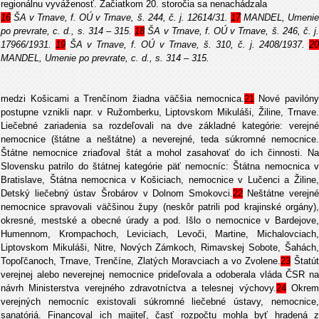
regionálnu vyváženosť. Začiatkom 20. storočia sa nenachádzala
16
ŠA v Trnave, f. OÚ v Trnave, š. 244, č. j. 12614/31.
17
MANDEL, Umeni
po prevrate, c. d., s. 314 – 315.
18
ŠA v Trnave, f. OÚ v Trnave, š. 246, č. j
17966/1931.
19
ŠA v Trnave, f. OÚ v Trnave, š. 310, č. j. 2408/1937.
2
MANDEL, Umenie po prevrate, c. d., s. 314 – 315.
medzi Košicami a Trenčínom žiadna väčšia nemocnica.
21
Nové pavilóny
postupne vznikli napr. v Ružomberku, Liptovskom Mikuláši, Žiline, Trnave.
Liečebné zariadenia sa rozdeľovali na dve základné kategórie: verejné
nemocnice (štátne a neštátne) a neverejné, teda súkromné nemocnice.
Štátne nemocnice zriaďoval štát a mohol zasahovať do ich činnosti. Na
Slovensku patrilo do štátnej kategórie päť nemocníc: Štátna nemocnica v
Bratislave, Štátna nemocnica v Košiciach, nemocnice v Lučenci a Žiline,
Detský liečebný ústav Šrobárov v Dolnom Smokovci.
22
Neštátne verejné
nemocnice spravovali väčšinou župy (neskôr patrili pod krajinské orgány),
okresné, mestské a obecné úrady a pod. Išlo o nemocnice v Bardejove,
Humennom, Krompachoch, Leviciach, Levoči, Martine, Michalovciach,
Liptovskom Mikuláši, Nitre, Nových Zámkoch, Rimavskej Sobote, Šahách,
Topoľčanoch, Trnave, Trenčíne, Zlatých Moravciach a vo Zvolene.
23
Štatút
verejnej alebo neverejnej nemocnice prideľovala a odoberala vláda ČSR na
návrh Ministerstva verejného zdravotníctva a telesnej výchovy.
24
Okre
verejných nemocníc existovali súkromné liečebné ústavy, nemocnice,
sanatóriá. Financoval ich majiteľ, časť rozpočtu mohla byť hradená z