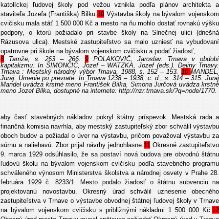
katolíckej ľudovej školy pod vežou vznikla podľa plánov architekta a
staviteľa Jozefa (Františka) Bilku.
10
Výstavba školy na bývalom vojenskom
cvičisku mala stáť 1 500 000 Kč a mesto na ňu mohlo dostať rovnakú výšku
podpory, o ktorú požiadalo pri stavbe školy na Slnečnej ulici (dnešná
Rázusova ulica). Mestské zastupiteľstvo sa malo uzniesť na vybudovaní
opatrovne pri škole na bývalom vojenskom cvičisku a podať žiadosť,
8
Tamže, s. 263 – 266.
9
POLAKOVIČ, Jaroslav. Trnava v obdob
kapitalizmu. In ŠIMONČIČ, Jozef – WATZKA, Jozef (eds.). Dejiny Trnavy.
Trnava : Mestský národný výbor Trnava, 1988, s. 152 – 153.
10
MANDEL
Juraj. Umenie po prevrate. In Trnava 1238 – 1938, c. d., s. 314 – 315. Juraj
Mandel uvádza krstné meno František Bilka, Simona Jurčová uvádza krstné
meno Jozef Bilka, dostupné na internete: http://nzr.trnava.sk/?q=node/1770.
aby časť stavebných nákladov pokryl štátny príspevok. Mestská rada a
finančná komisia navrhla, aby mestský zastupiteľský zbor schválil výstavbu
oboch budov a požiadal o úver na výstavbu, pričom považoval výstavbu za
súrnu a naliehavú. Zbor prijal návrhy jednohlasne.
11
Okresné zastupiteľstvo
9. marca 1929 odsúhlasilo, že sa postaví nová budova pre obvodnú štátnu
ľudovú školu na bývalom vojenskom cvičisku podľa stavebného programu
schváleného výnosom Ministerstva školstva a národnej osvety v Prahe 28.
februára 1929 č. 8233/1. Mesto podalo žiadosť o štátnu subvenciu na
projektovanú novostavbu. Okresný úrad schválil uznesenie obecného
zastupiteľstva v Trnave o výstavbe obvodnej štátnej ľudovej školy v Trnave
na bývalom vojenskom cvičisku s približnými nákladmi 1 500 000 Kč.
12