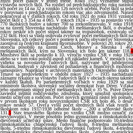
znížil počet žiakov v jednej triede. Roku 1925 významne stúpla
výstavba nových škôl. Na rozdiel od predchádzajúceho roku narástol
ich počet zo 14 na 32 a vzniklo 126 nových učební. Počet škôl sa teda
v porovnaní s predchádzajúcim rokom viac ako zdvojnásobil. Nárast
pokračoval aj v ďalších rokoch. Od roku 1921 do roku 1931 vzrástol
počet škôl z 3 354 na 4 065. V rokoch 1924 – 1935 sa postavilo vyše
770 školských budov a takmer 700 sa zrekonštruovalo. V roku 1918
sa na území Slovenska nachádzalo 83 meštianskych škôl, o dvadsať
rokov neskôr ich počet stúpol takmer na trojnásobok, existovalo už
232 škôl. Hoci sa vláda usilovala zvyšovať počet meštianskych škôl na
Slovensku, ich celkový počet v pomere k počtu obyvateľov Slovenska
zaostával za českými krajinami štvornásobne. V polovici 20. rokov 20.
storočia pôsobilo na území Čiech, Moravy a Sliezska 1 461
meštianskych škôl, kým na Slovensku ich bolo len takmer 118.
4
Množstvo škôl sa postavilo k 10. výročiu vzniku ČSR v roku 1928
alebo sa v tom roku položil aspoň ich základný kameň. V mestách i na
vidieku sa novostavby ľudových škôl, nazývané tiež jubilejnými
školami, budovali v závislosti od požiadaviek a finančných možností
samosprávy. Napríklad v archívnych materiáloch Okresného úradu v
Trnave sa predovšetkým v období rokov 1927 – 1935 nachádzajú
záznamy týkajúce sa výstavby ľudových škôl v obciach okresu takmer
v každej škatuli. Po parlamentných voľbách v roku 1929 sa stal
ministrom školstva slovenský sociálny demokrat Ivan Dérer. Vďaka
jeho opatreniam stúpol počet meštianskych škôl o 35 %. Práve Dérer
zaviedol inštitút rodičovského združenia, ktorý umožnil spoluprácu
medzi učiteľom a rodičom. Počet nových gymnázií rástol len pomaly,
v prvom školskom roku novovzniknutej ČSR ich bolo 46, o desať
rokov neskôr 57. Oveľa vyšší počet stredných škôl však tvorili v
školskom roku 1937/1938 odborné školy – 200 a učňovské školy
131.
5
Stav trnavského školstva po vzniku ČSR možno označiť za
nevyhovujúci. V meste pôsobilo jedno gymnázium a rímskokatolícky
dievčenský učiteľský ústav. Mesto finančne podporovalo 10-triednu
rímskokatolícku chlapčenskú ľudovú školu, 8-triednu meštiansku
školu, 5-triednu rímskokatolícku dievčenskú ľudovú školu, 4-triednu
rímskokatolícku dievčenskú meštiansku školu, 2-triednu evanjelickú