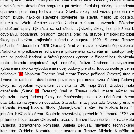
Obecný úrad mesta Trnavy musel opätovne požiadať Okresný úrad v Trnave
o schválenie stavebného programu pri riešení školskej otázky a zriadenia
opatrovne pri štátnej ľudovej škole. Stavba školy pod vežou prebiehala v
plnom prúde, nakoľko stavebné povolenie na stavbu mesto už dostalo,
musela sa však oficiálne doriešiť žiadosť o štátnu subvenciu. Pôvodne
predložené spisy, týkajúce sa schválenia výstavby školy, boli priložené k
odvolaniu, podanému ohľadom zadania prác na stavbe rímsko-katolíckej
školy pod vežou krajinskému úradu v auguste 1929. Starosta Trnavy
požiadal 4. decembra 1929 Okresný úrad v Trnave o stavebné povolenie:
„Nakoľko o predloženie schválenia priloženého uzavretia m. zastup. boly
sme pri podaní žiadosti o štátnú podporu vyzvaní a žiadosť bez doloženia
tohto dokladu prejednaná byť nemôže, úctive žiadame o urychlené
vybavenie nakoľko vybuduvanie novej budovy pre štát. ľudovú školu je veľmi
naliehavé.“
13
Napokon Obecný úrad mesta Trnava požiadal Okresný úrad v
Trnave o udelenie stavebného povolenia pre novostavbu štátnej ľudovej
školy na bývalom vojenskom cvičisku až 28. mája 1931. Žiadosť mala
označenie „Súrne“.
14
Okresný úrad v Trnave udelil mestu výmer n
výstavbu novej ľudovej školy na Špačinskej ulici s 8 učebňami. Meno
staviteľa sa na výmere neuvádza. Starosta Trnavy požiadal Okresný úrad o
užívanie štátnej ľudovej školy „Masarykovej“ s tým, že budova bude 1.
januára 1932 dokončená. Kontrola novostavby prebehla 9. februára 1932 za
prítomnosti zástupcov Okresného úradu v Trnave hlavného komisára Jozefa
Vaněčka, zdravotného komisára Daniela Belluša, hlavného technického
komisára Oldřicha Komárka, miestostarostu Trnavy Michala Kupčíka a