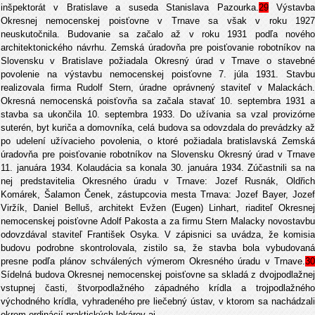
inšpektorát v Bratislave a suseda Stanislava Pazourka.
29
Výstavb
Okresnej nemocenskej poisťovne v Trnave sa však v roku 1927
neuskutočnila. Budovanie sa začalo až v roku 1931 podľa nového
architektonického návrhu. Zemská úradovňa pre poisťovanie robotníkov na
Slovensku v Bratislave požiadala Okresný úrad v Trnave o stavebné
povolenie na výstavbu nemocenskej poisťovne 7. júla 1931. Stavbu
realizovala firma Rudolf Stern, úradne oprávnený staviteľ v Malackách.
Okresná nemocenská poisťovňa sa začala stavať 10. septembra 1931 a
stavba sa ukončila 10. septembra 1933. Do užívania sa vzal provizórne
suterén, byt kuriča a domovníka, celá budova sa odovzdala do prevádzky až
po udelení užívacieho povolenia, o ktoré požiadala bratislavská Zemská
úradovňa pre poisťovanie robotníkov na Slovensku Okresný úrad v Trnave
11. januára 1934. Kolaudácia sa konala 30. januára 1934. Zúčastnili sa na
nej predstavitelia Okresného úradu v Trnave: Jozef Rusnák, Oldřich
Komárek, Šalamon Čenek, zástupcovia mesta Trnava: Jozef Bayer, Jozef
Viržík, Daniel Belluš, architekt Evžen (Eugen) Linhart, riaditeľ Okresnej
nemocenskej poisťovne Adolf Pakosta a za firmu Stern Malacky novostavbu
odovzdával staviteľ František Osyka. V zápisnici sa uvádza, že komisia
budovu podrobne skontrolovala, zistilo sa, že stavba bola vybudovaná
presne podľa plánov schválených výmerom Okresného úradu v Trnave.
30
Sídelná budova Okresnej nemocenskej poisťovne sa skladá z dvojpodlažnej
vstupnej časti, štvorpodlažného západného krídla a trojpodlažného
východného krídla, vyhradeného pre liečebný ústav, v ktorom sa nachádzali
okrem ordinácií praktických lekárov aj