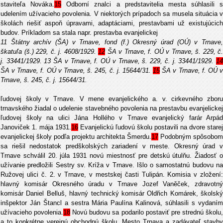
staviteľa Nováka.
15
Odborní znalci a predstavitelia mesta súhlasili s
udelením užívacieho povolenia. V niektorých prípadoch sa musela situácia v
školách riešiť aspoň úpravami, adaptáciami, prestavbami už existujúcich
budov. Príkladom sa stala napr. prestavba evanjelickej
11 Štátny archív (ŠA) v Trnave, fond (f.) Okresný úrad (OÚ) v Trnave,
škatuľa (š.) 229, č. j. 4608/1929.
12
ŠA v Trnave, f. OÚ v Trnave, š. 229, č.
j. 33441/1929. 13 ŠA v Trnave, f. OÚ v Trnave, š. 229, č. j. 33441/1929.
14
ŠA v Trnave, f. OÚ v Trnave, š. 245, č. j. 15644/31.
15
ŠA v Trnave, f. OÚ v
Trnave, š. 245, č. j. 15644/31.
ľudovej školy v Trnave. V mene evanjelického a. v. cirkevného zboru
trnavského žiadal o udelenie stavebného povolenia na prestavbu evanjelickej
ľudovej školy na ulici Jána Hollého v Trnave evanjelický farár Arpád
Janoviček 1. mája 1931.
16
Evanjelickú ľudovú školu postavili na dvore starej
evanjelickej školy podľa projektu architekta Šmerdu.
17
Podobným spôsobom
sa riešil nedostatok predškolských zariadení v meste. Okresný úrad v
Trnave schválil 20. júla 1931 novú miestnosť pre detskú útulňu. Žiadosť o
užívanie predložili Sestry sv. Kríža v Trnave. Išlo o samostatnú budovu na
Ružovej ulici č. 2. v Trnave, v mestskej časti Tulipán. Komisia v zložení:
hlavný komisár Okresného úradu v Trnave Jozef Vaněček, zdravotný
komisár Daniel Belluš, hlavný technický komisár Oldřich Komárek, školský
inšpektor Ján Štancl a sestra Mária Paulína Kalinová, súhlasili s vydaním
užívacieho povolenia.
18
Novú budovu sa podarilo postaviť pre strednú školu
a to konkrétne verejnú obchodnú školu. Mesto Trnava a zadávateľ stavby