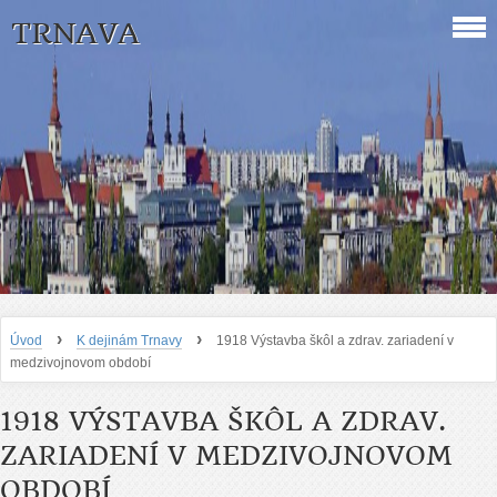
TRNAVA
›
›
Úvod
K dejinám Trnavy
1918 Výstavba škôl a zdrav. zariadení v
medzivojnovom období
1918 VÝSTAVBA ŠKÔL A ZDRAV.
ZARIADENÍ V MEDZIVOJNOVOM
OBDOBÍ