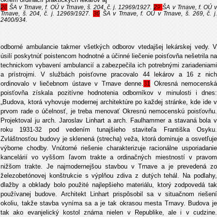
28
ŠA v Trnave, f. OÚ v Trnave, š. 204, č. j. 12969/1927.
29
ŠA v Trnave, f. OÚ 
Trnave, š. 204, č. j. 12969/1927.
30
ŠA v Trnave, f. OÚ v Trnave, š. 269, č. j
2400/934.
odborné ambulancie takmer všetkých odborov vtedajšej lekárskej vedy. V
úsilí poskytnúť poistencom hodnotné a účinné liečenie poisťovňa nešetrila na
technickom vybavení ambulancií a zabezpečila ich potrebnými zariadeniami
a prístrojmi. V službách poisťovne pracovalo 44 lekárov a 16 z nich
ordinovalo v liečebnom ústave v Trnave denne.
31
Okresná nemocenská
poisťovňa získala pozitívne hodnotenia odborníkov v minulosti i dnes:
„Budova, ktorá vyhovuje modernej architektúre po každej stránke, kde ide v
prvom rade o účelnosť, je treba menovať Okresnú nemocenskú poisťovňu.
Projektoval ju arch. Jaroslav Linhart a arch. Faulhammer a stavaná bola v
roku 1931-32 pod vedením tunajšieho staviteľa Františka Osyku.
Zvláštnosťou budovy je sklenená (strecha) veža, ktorá dominuje a osvetľuje
výborne chodby. Vnútorné riešenie charakterizuje racionálne usporiadanie
kancelárií vo vyššom ľavom trakte a ordinačných miestností v pravom
nižšom trakte. Je najmodernejšou stavbou v Trnave a je prevedená zo
železobetónovej konštrukcie s výplňou zdiva z dutých tehál. Na podlahy,
dlažby a obklady bolo použité najlepšieho materiálu, ktorý zodpovedá tak
používanej budove. Architekt Linhart prispôsobil sa v situačnom riešení
okoliu, takže stavba vyníma sa a je tak okrasou mesta Trnavy. Budova je
tak ako evanjelický kostol známa nielen v Republike, ale i v cudzine.