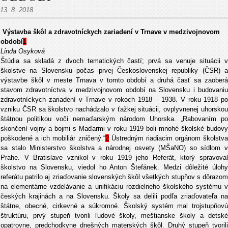
13. 8. 2018
Výstavba škôl a zdravotníckych zariadení v Trnave v medzivojnovom
období
1
Linda Osyková
Štúdia sa skladá z dvoch tematických častí; prvá sa venuje situácii v
školstve na Slovensku počas prvej Československej republiky (ČSR) a
výstavbe škôl v meste Trnava v tomto období a druhá časť sa zaoberá
stavom zdravotníctva v medzivojnovom období na Slovensku i budovaniu
zdravotníckych zariadení v Trnave v rokoch 1918 – 1938. V roku 1918 po
vzniku ČSR sa školstvo nachádzalo v ťažkej situácii, ovplyvnenej uhorskou
štátnou politikou voči nemaďarským národom Uhorska. „Rabovaním po
skončení vojny a bojmi s Maďarmi v roku 1919 boli mnohé školské budovy
poškodené a ich mobiliár zničený.“
2
Ústredným riadiacim orgánom školstva
sa stalo Ministerstvo školstva a národnej osvety (MŠaNO) so sídlom v
Prahe. V Bratislave vznikol v roku 1919 jeho Referát, ktorý spravoval
školstvo na Slovensku, viedol ho Anton Štefánek. Medzi dôležité úlohy
referátu patrilo aj zriaďovanie slovenských škôl všetkých stupňov s dôrazom
na elementárne vzdelávanie a unifikáciu rozdielneho školského systému v
českých krajinách a na Slovensku. Školy sa delili podľa zriaďovateľa na
štátne, obecné, cirkevné a súkromné. Školský systém mal trojstupňovú
štruktúru, prvý stupeň tvorili ľudové školy, meštianske školy a detské
opatrovne, predchodkyne dnešných materských škôl. Druhý stupeň tvorili