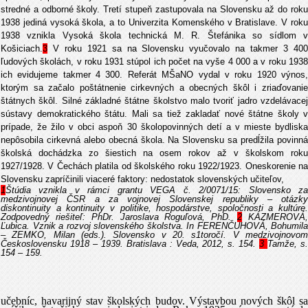
stredné a odborné školy. Tretí stupeň zastupovala na Slovensku až do roku
1938 jediná vysoká škola, a to Univerzita Komenského v Bratislave. V roku
1938 vznikla Vysoká škola technická M. R. Štefánika so sídlom v
Košiciach.
3
V roku 1921 sa na Slovensku vyučovalo na takmer 3 400
ľudových školách, v roku 1931 stúpol ich počet na vyše 4 000 a v roku 1938
ich evidujeme takmer 4 300. Referát MŠaNO vydal v roku 1920 výnos,
ktorým sa začalo poštátnenie cirkevných a obecných škôl i zriaďovanie
štátnych škôl. Silné základné štátne školstvo malo tvoriť jadro vzdelávacej
sústavy demokratického štátu. Mali sa tiež zakladať nové štátne školy v
prípade, že žilo v obci aspoň 30 školopovinných detí a v mieste bydliska
nepôsobila cirkevná alebo obecná škola. Na Slovensku sa predĺžila povinná
školská dochádzka zo šiestich na osem rokov až v školskom roku
1927/1928. V Čechách platila od školského roku 1922/1923. Oneskorenie na
Slovensku zapríčinili viaceré faktory: nedostatok slovenských učiteľov,
1
Štúdia vznikla v rámci grantu VEGA č. 2/0071/15: Slovensko za
medzivojnovej ČSR a za vojnovej Slovenskej republiky – otázky
diskontinuity a kontinuity v politike, hospodárstve, spoločnosti a kultúre.
Zodpovedný riešiteľ: PhDr. Jaroslava Roguľová, PhD.
2
KÁZMEROVÁ
Ľubica. Vznik a rozvoj slovenského školstva. In FERENČUHOVÁ, Bohumila
– ZEMKO, Milan (eds.). Slovensko v 20. s1toročí. V medzivojnovom
Československu 1918 – 1939. Bratislava : Veda, 2012, s. 154.
3
Tamže, s
154 – 159.
učebníc, havarijný stav školských budov. Výstavbou nových škôl sa