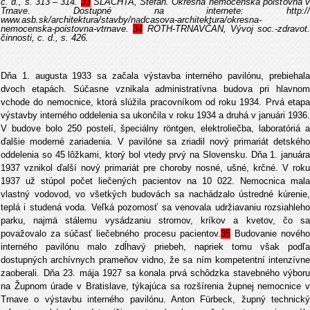
c. d., s. 313 – 314.
33
ŠLACHTA, Štefan. Okresná nemocenská poisťovňa v
Trnave. Dostupné na internete: http://
www.asb.sk/architektura/stavby/nadcasova-architektura/okresna-
nemocenska-poistovna-vtrnave.
34
ROTH-TRNAVČAN, Vývoj soc.-zdravot.
činnosti, c. d., s. 426.
Dňa 1. augusta 1933 sa začala výstavba interného pavilónu, prebiehala
dvoch etapách. Súčasne vznikala administratívna budova pri hlavnom
vchode do nemocnice, ktorá slúžila pracovníkom od roku 1934. Prvá etapa
výstavby interného oddelenia sa ukončila v roku 1934 a druhá v januári 1936.
V budove bolo 250 postelí, špeciálny röntgen, elektroliečba, laboratóriá a
ďalšie moderné zariadenia. V pavilóne sa zriadil nový primariát detského
oddelenia so 45 lôžkami, ktorý bol vtedy prvý na Slovensku. Dňa 1. januára
1937 vznikol ďalší nový primariát pre choroby nosné, ušné, krčné. V roku
1937 už stúpol počet liečených pacientov na 10 022. Nemocnica mala
vlastný vodovod, vo všetkých budovách sa nachádzalo ústredné kúrenie,
teplá i studená voda. Veľká pozornosť sa venovala udržiavaniu rozsiahleho
parku, najmä stálemu vysádzaniu stromov, kríkov a kvetov, čo sa
považovalo za súčasť liečebného procesu pacientov.
35
Budovanie novéh
interného pavilónu malo zdĺhavý priebeh, napriek tomu však podľa
dostupných archívnych prameňov vidno, že sa ním kompetentní intenzívne
zaoberali. Dňa 23. mája 1927 sa konala prvá schôdzka stavebného výboru
na Župnom úrade v Bratislave, týkajúca sa rozšírenia župnej nemocnice v
Trnave o výstavbu interného pavilónu. Anton Fürbeck, župný technický