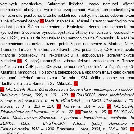
verejných prostriedkov. Súkromné liečebné ústavy nemuseli ošetriť
nemajetných chorých, s výnimkou prvej pomoci. Vlastnili ich predovšetkým
nemocenské poisťovne, bratské pokladnice, spolky, inštitúcie, odborní lekári
a iné súkromné osoby.
25
Medzi najväčšie liečebné ústavy v medzivojnovom
období patrila Štátna nemocnica v Bratislave. Nedostatok nemocníc na
východnom Slovensku vyriešila výstavba Štátnej nemocnice v Košiciach v
roku 1924, stala sa druhou najväčšou nemocnicou na Slovensku. K väčším
nemocniciam na našom území patrili župné nemocnice v Martine, Nitre,
Trenčíne, Trnave. Ministerstvo zdravotníctva počas prvej ČSR investovalo
finančné prostriedky na rekonštrukciu a dobudovanie zdravotníckych
zariadení.
26
K najvýznamnejším zdravotníckymi zariadeniam v Trnave
počas trvania ČSR patrili Okresná nemocenská poisťovňa a Župná, neskôr
Krajinská nemocnica. Poisťovňa zabezpečovala občanom trnavského okresu
dostupnú liečebnú starostlivosť. Do roku 1934 sídlila v dome na rohu
Haulíkovej ulice a Námestia Sv. Mikuláša.
27
21
FALISOVÁ, Anna. Zdravotníctvo na Slovensku v medzivojnovom období.
Bratislava : Veda, 1999, s. 119 – 120.
22
FALISOVÁ, Anna. Medzivojnov
zmeny v zdravotníctve. In FERENČUHOVÁ – ZEMKO, Slovensko v 20.
storočí, c. d., s. 113 – 114.
23
Tamže, s. 384 – 385.
24
FALISOVÁ,
Zdravotníctvo na Slovensku, c. d., s. 122.
25
Tamže, s. 125.
26
FALISOVÁ,
Anna. Medzivojnové Slovensko z pohľadu zdravotného a sociálneho. In
ZEMKO, Milan – BYSTRICKÝ, Valerián (eds.). Slovensko v
Československu 1918 – 1939. Bratislava : Veda, 2004, s. 384 – 390.
27