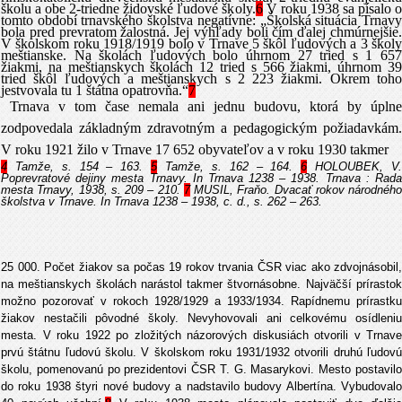
školu a obe 2-triedne židovské ľudové školy.
6
V roku 1938 sa písalo o
tomto období trnavského školstva negatívne: „Školská situácia Trnavy
bola pred prevratom žalostná. Jej výhľady boli čím ďalej chmúrnejšie.
V školskom roku 1918/1919 bolo v Trnave 5 škôl ľudových a 3 školy
meštianske. Na školách ľudových bolo úhrnom 27 tried s 1 657
žiakmi, na meštianskych školách 12 tried s 566 žiakmi, úhrnom 39
tried škôl ľudových a meštianskych s 2 223 žiakmi. Okrem toho
jestvovala tu 1 štátna opatrovňa.“
7
Trnava v tom čase nemala ani jednu budovu, ktorá by úplne
zodpovedala základným zdravotným a pedagogickým požiadavkám.
V roku 1921 žilo v Trnave 17 652 obyvateľov a v roku 1930 takmer
4
Tamže, s. 154 – 163.
5
Tamže, s. 162 – 164.
6
HOLOUBEK, V
Poprevratové dejiny mesta Trnavy. In Trnava 1238 – 1938. Trnava : Rada
mesta Trnavy, 1938, s. 209 – 210.
7
MUSIL, Fraňo. Dvacať rokov národného
školstva v Trnave. In Trnava 1238 – 1938, c. d., s. 262 – 263.
25 000. Počet žiakov sa počas 19 rokov trvania ČSR viac ako zdvojnásobil,
na meštianskych školách narástol takmer štvornásobne. Najväčší prírastok
možno pozorovať v rokoch 1928/1929 a 1933/1934. Rapídnemu prírastku
žiakov nestačili pôvodné školy. Nevyhovovali ani celkovému osídleniu
mesta. V roku 1922 po zložitých názorových diskusiách otvorili v Trnave
prvú štátnu ľudovú školu. V školskom roku 1931/1932 otvorili druhú ľudovú
školu, pomenovanú po prezidentovi ČSR T. G. Masarykovi. Mesto postavilo
do roku 1938 štyri nové budovy a nadstavilo budovy Albertína. Vybudovalo