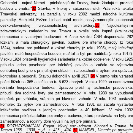
Odborníci – najmä Nemci – prichádzajú do Trnavy, často žiadajú si prezrieť
budovu z vnútra.“
32
Stavba, v ktorej v súčasnosti sídli Právnická fakulta
Trnavskej univerzity, sa zaradila v roku 2002 medzi národné kultúrne
pamiatky. Architekt Evžen Linhart patril medzi najvýznamnejšie osobnosti
česko-slovenskej funkcionalistickej architektúry.
33
Najdôležitejším
zdravotníckym zariadením pre Trnavu a okolie bola župná (krajinská)
nemocnica s viacerými budovami. V čase vzniku ČSR disponovala 282
lôžkami a mala chirurgický pavilón, budovu pre interné choroby (z roku
1824), budovu pre pohlavné a kožné choroby (z roku 1903), malý infekčný
pavilón, malú hospodársku budovu, maštaľ a byt pre riaditeľa (z roku 1912).
V roku 1924 pristavili hygienické zariadenia na kožné oddelenie. V roku 1925
pribudlo jedno poschodie pre infekčný pavilón a začala sa výstavba
centrálnej kuchyne s príslušnými skladmi, na poschodí s bytom pre správcu,
kontrolóra a personál. Stavbu dokončili v apríli 1927.
34
V tomto roku vzrástol
počet lôžok na 365 a liečilo sa tu 5 623 chorých. V roku 1929 sa nadstavbou
rozšírila hospodárska budova. Úpravou prešli aj technické pracoviská,
pribudli dva rodinné byty pre zamestnancov. V roku 1930 sa vybudoval
domček pre vrátnika, vrátnica pri hlavnom vchode. V roku 1931 postavili
komplex 12 bytov pre zamestnancov. V roku 1931 sa začala výstavba
infekčného pavilónu s jedným poschodím a 40 lôžkami. V roku 1932
nemocnica prikúpila ďalšie pozemky s budovou, ktorú prestavala na byty pre
zamestnancov a rodinný dom využili na byt pre primára.
31
ROTH-TRNAVČAN, Eugen. Vývoj soc.-zdravot. činnosti v Trnave. In
Trnava 1238 – 1938, c. d., s. 423 – 424.
32
MANDEL, Umenie po prevrate,