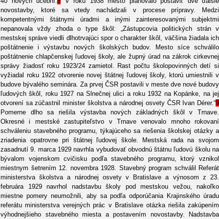
40 nových učební.
8
V roku 1938 mesto plánovalo postaviť dve ďalšie
novostavby, ktoré sa vtedy nachádzali v procese prípravy. Medzi
kompetentnými štátnymi úradmi a inými zainteresovanými subjektmi
nepanovala vždy zhoda o type škôl: „Zástupcovia politických strán v
mestskej správe viedli dlhotrvajúci spor o charakter škôl, väčšina žiadala ich
poštátnenie i výstavbu nových školských budov. Mesto síce schválilo
poštátnenie chlapčenskej ľudovej školy, ale župný úrad na zákrok cirkevnej
správy žiadosť roku 1923/24 zamietol. Rast počtu školopovinných detí si
vyžiadal roku 1922 otvorenie novej štátnej ľudovej školy, ktorú umiestnili v
budove bývalého seminára. Za prvej ČSR postavili v meste dve nové budovy
ľudových škôl, roku 1927 na Slnečnej ulici a roku 1932 na Kopánke, na jej
otvorení sa zúčastnil minister školstva a národnej osvety ČSR Ivan Dérer.“
9
Pomerne dlho sa riešila výstavba nových základných škôl v Trnave.
Okresné i mestské zastupiteľstvo v Trnave venovalo mnoho rokovaní
schváleniu stavebného programu, týkajúceho sa riešenia školskej otázky a
zriadenia opatrovne pri štátnej ľudovej škole. Mestská rada na svojom
zasadnutí 9. marca 1929 navrhla vybudovať obvodnú štátnu ľudovú školu na
bývalom vojenskom cvičisku podľa stavebného programu, ktorý vznikol
miestnym šetrením 12. novembra 1928. Stavebný program schválil Referát
ministerstva školstva a národnej osvety v Bratislave a výnosom z 23.
februára 1929 navrhol nadstavbu školy pod mestskou vežou, nakoľko
miestne pomery neumožnili, aby sa podľa odporúčania Krajinského úradu
referátu ministerstva verejných prác v Bratislave otázka riešila zakúpením
výhodnejšieho stavebného miesta a postavením novostavby. Nadstavba