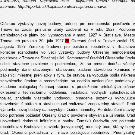
JURČOVÁ, Simona. Kapitulská ulica – najstaršia Trnava? Dostupné na
internete: http://ttportal. sk/kapitulska-ulica-najstarsia-trnava/.
Otázkou výstavby novej budovy, určenej pre nemocenskú poisťovňu v
Trnave sa začali príslušné úrady zaoberať už v roku 1927. Podrobné
architektonické plány boli vypracované v marci 1927 v Bratislave. Mesto
Trnava ich prevzalo 30. júla 1927.
28
Okresný úrad v Trnave zaslal 16
augusta 1927 Zemskej úradovni pre poistenie robotníkov v Bratislave
konečné rozhodnutie vo veci výstavby budovy Okresnej nemocenskej
poisťovne v Trnave na Slnečnej ulici. Kompetentní úradníci Okresného úradu
udelili stavebné povolenie s podmienkou, že sa presne dodržia všetky
podmienky dané stavebnými stanovami, zadané stavebnou komisiou v
zápisnici miestnej prehliadky s tým, že stavba sa vybuduje podľa nákresu
schváleného úradom a predovšetkým sa dodržia nasledujúce podmienky:
zriadenie biologickej čistiacej stanice s predložením príslušných plánov
okresnému technickému oddeleniu, inštalácia vodných splachovacích
toaliet, zriadenie vlastného vodovodu, ohradenie pozemku vyhovujúce
stavebným štatútom a stavbu musel realizovať zodpovedný staviteľ. Proti
výstavbe novej budovy sa nevyskytli žiadne námietky. Po dokončení stavby
bolo potrebné požiadať Okresný úrad o povolenie obývania a užívania. Úrad
upovedomil dotknuté inštitúcie a osoby: Zemskú úradovňu pre poistenie
robotníkov v Bratislave, staviteľa (nevyplnený), mestský úrad, štátny berný
úrad, Okresnú pokladnicu v Trnave poisťujúcu robotníkov, Priemyselný