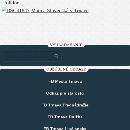
Folklór
Matica Slovenská v Trnave
VYHĽADÁVANIE
OBĽÚBENÉ ODKAZY
FB Mesto Trnava
Odkaz pre starostu
FB Trnava Prednádražie
FB Trnava Družba
FB Trnava Linčianska